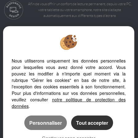
Afin de vous offrir un confort de lecture permanent, depuis votre PC,
votre tablette ou votre smartphone, notre site s’adapte
automatiquement aux différents types d'écrans
Logiciel immobilier Adapt Immo
Création site immobilier
Référencement immobilier
Nous utiliserons uniquement les données personnelles
pour lesquelles vous avez donné votre accord. Vous
pouvez les modifier à n'importe quel moment via la
rubrique "Gérer les cookies" en bas de notre site, à
l'exception des cookies essentiels à son fonctionnement.
Pour plus d'informations sur vos données personnelles,
Millau (12100)
veuillez consulter
notre politique de protection des
L'hospitalet Du Larzac (12230)
données
.
Personnaliser
Tout accepter