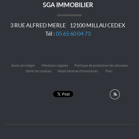
SGA IMMOBILIER
3 RUE ALFRED MERLE
12100
MILLAU CEDEX
Tél :
05 65 60 04 73
Accès privilégié
Mentions Légales
Politique de protection des données
Gérer les cookies
Notre barème d'honoraires
Plan