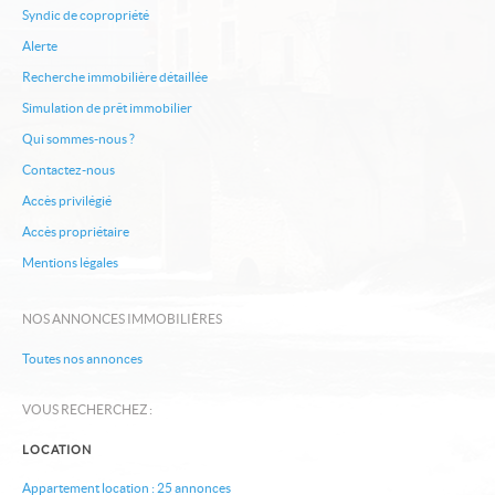
Syndic de copropriété
Nos offres
Alerte
Qui sommes-nous ?
Recherche immobilière détaillée
Simulation de prêt immobilier
Informations pratiques
Qui sommes-nous ?
Nous contacter
Contactez-nous
Accès privilégié
Accès propriétaire
Mentions légales
NOS ANNONCES IMMOBILIÈRES
Toutes nos annonces
VOUS RECHERCHEZ :
LOCATION
Appartement location : 25 annonces